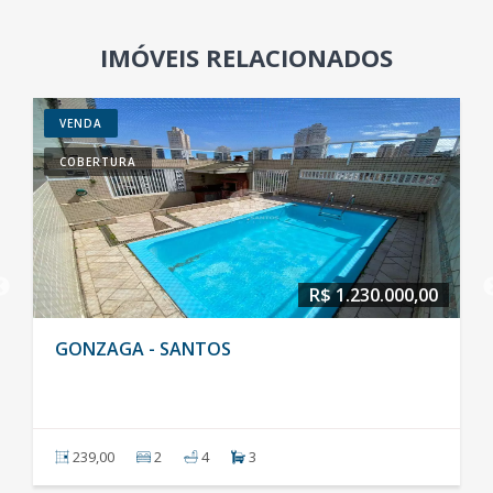
IMÓVEIS RELACIONADOS
VENDA
COBERTURA
R$ 1.230.000,00
 SANTOS
CAMPO GRANDE
2
4
3
236,00
4