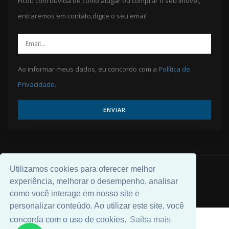
Ficou com dúvida de como alugar ou comprar o seu imóvel,
entraremos em contato,digite o seu email
Ao informar meus dados, eu concordo com a
Política de
Privacidade
.
ENVIAR
Utilizamos cookies para oferecer melhor
© 2026 Desenvolvido por
Universal Software
.
experiência, melhorar o desempenho, analisar
como você interage em nosso site e
personalizar conteúdo. Ao utilizar este site, você
concorda com o uso de cookies.
Saiba mais