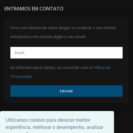
ENTRAMOS EM CONTATO
Ficou com dúvida de como alugar ou comprar o seu imóvel,
entraremos em contato,digite o seu email
Ao informar meus dados, eu concordo com a
Política de
Privacidade
.
ENVIAR
Utilizamos cookies para oferecer melhor
experiência, melhorar o desempenho, analisar
© 2026 Desenvolvido por
Universal Software
.