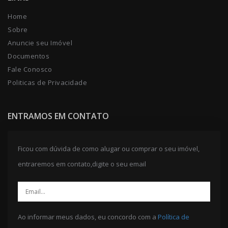
Home
Sobre
Anuncie seu Imóvel
Documentos
Fale Conosco
Politicas de Privacidade
ENTRAMOS EM CONTATO
Ficou com dúvida de como alugar ou comprar o seu imóvel,
entraremos em contato,digite o seu email
Ao informar meus dados, eu concordo com a
Política de